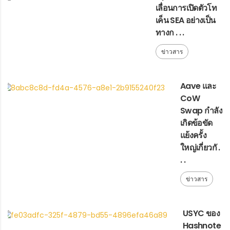
เลื่อนการเปิดตัวโท
เค็น SEA อย่างเป็น
ทางก . . .
ข่าวสาร
Aave และ
CoW
Swap กำลัง
เกิดข้อขัด
แย้งครั้ง
ใหญ่เกี่ยวกั .
. .
ข่าวสาร
USYC ของ
Hashnote