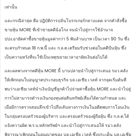
เท่านั้น
และกรณีล่าสุด คือ ปฏิบัติการปล้นโบรกเกอร์กลางแดด จากคำสั่งซื้อ
ขายหุ้น MORE ที่เข้าข่ายคดีฉ้อโกง จนนำไปสู่การใช้อำนาจ
ปปง.อายัดค่าซื้อขายหุ้นมูลค่ากว่า 5 พันล้านบาท เป็นเวลา 90 วัน ซึ่ง
จะครบกำหนด 18 ก.พ.นี้ และ ก.ล.ต.เตรียมรับช่วงต่อในคดีปั่นหุ้น ซึ่ง
เป็นความหวังที่จะใช้เป็นเหตุขยายเวลาอายัดเงินต่อไปได้
และผลพวงจากคดีหุ้น MORE นี้ บานปลายนำไปสู่การเสนอ รมว.คลัง
ให้เพิกถอนใบอนุญาตประกอบธุรกิจ บล.เอเชีย เวลท์ จากจุดเริ่มต้นที่
พบว่าเอเชียเวลท์นำเงินบัญชีลูกค้าไปจ่ายค่าซื้อหุ้น MORE และนำไปสู่
การไม่สามารถดำรงเงินกองทุนต่อสินทรัพย์เสี่ยงได้ตามกำหนด และ
เมื่อมีการตรวจสอบลึกเข้าไปถึงเส้นทางการเงินในอดีตพบการโอนเงิน
ในกลุ่มครอบครัวของผู้บริหาร และครอบครัวของผู้ถือหุ้น ซึ่ง ก.ล.ต.ได้
แจ้งความผิด พ.ร.บ.หลักทรัพย์ฯ และนำไปสู่การเสนอให้ รมว.คลัง
พิจารณาเพิกถอนใบอนุญาตของ บล.เอเชีย เวลท์ ซึ่งประเด็น บล.เอเชีย