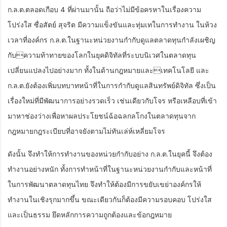
ก.ล.ต.ตลอดเกือบ 4 ที่ผ่านมานั้น ถือว่าไม่มีข้อครหาในเรื่องความ
โปร่งใส ซื่อสัตย์ สุจริต มีความแข็งขันและทุ่มเทในการทำงาน ในห้วง
เวลาที่องค์กร ก.ล.ต.ในฐานะหน่วยงานกำกับดูแลตลาดทุนกำลังเผชิญ
กับความท้าทายของโลกในยุคดิจิทัลที่ระบบนิเวศในตลาดทุน
เปลี่ยนแปลงไปอย่างมาก ทั้งในด้านกฎหมายและเทคโนโลยี และ
ก.ล.ต.ยังต้องเพิ่มบทบาทหน้าที่ในการกำกับดูแลสินทรัพย์ดิจิทัล ซึ่งเป็น
เรื่องใหม่ที่มีพัฒนาการอย่างรวดเร็ว เช่นเดียวกับโจร หรือเหลือบที่เข้า
มาหาช่องว่างเพื่อหาผลประโยชน์ฉ้อฉลกลโกงในตลาดทุนจาก
กฎหมายกฎระเบียบที่อาจยังตามไม่ทันเล่ห์เหลี่ยมโจร
ดังนั้น จึงทำให้การทำงานของหน่วยกำกับอย่าง ก.ล.ต.ในยุคนี้ จึงต้อง
ทำงานอย่างหนัก ทั้งการทำหน้าที่ในฐานะหน่วยงานกำกับและหน้าที่
ในการพัฒนาตลาดทุนไทย จึงทำให้ต้องมีการขยับเขย่าองค์กรให้
ทำงานในเชิงรุกมากขึ้น ขณะเดียวกันก็ต้องมีความรอบคอบ โปร่งใส
และเป็นธรรม ยึดหลักการความถูกต้องและข้อกฎหมาย