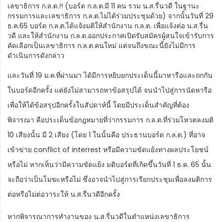
เลขาธิการ ก.ล.ต.!! (บอร์ด ก.ล.ต.มี 11 คน รวม น.ส.รื่นวดี ในฐานะ
กรรมการและเลขาธิการ ก.ล.ต.ไม่ได้ร่วมประชุมด้วย) จากนั้นวันที่ 29
ธ.ค.65 บอร์ด ก.ล.ต.ได้แจ้งมติให้สำนักงาน ก.ล.ต. เพื่อแจ้งต่อ น.ส.รื่น
วดี และให้สำนักงาน ก.ล.ต.ออกประกาศเปิดรับสมัครผู้สนใจเข้ารับการ
คัดเลือกเป็นเลขาธิการ ก.ล.ต.คนใหม่ แต่จนถึงขณะนี้ยังไม่มีการ
ดำเนินการดังกล่าว
และวันที่ 19 ม.ค.ที่ผ่านมา ได้มีการหยิบยกประเด็นนี้มาหารือและถกกัน
ในบอร์ดอีกครั้ง แต่ยังไม่สามารถหาข้อสรุปได้ จนนำไปสู่การนัดหารือ
เพื่อให้ได้ข้อสรุปอีกครั้งในสัปดาห์นี้ โดยมีประเด็นสำคัญที่ต้อง
พิจารณา คือประเด็นข้อกฎหมายที่ว่ากรรมการ ก.ล.ต.ที่ร่วมโหวตลงมติ
10 เสียงนั้น มี 2 เสียง (โดย 1 ในนั้นคือ ประธานบอร์ด ก.ล.ต.) ที่อาจ
เข้าข่าย conflict of interrest หรือมีความขัดแย้งทางผลประโยชน์
หรือไม่ หากเห็นว่ามีความขัดแย้ง มติบอร์ดที่เกิดขึ้นวันที่ 1 ธ.ค. 65 นั้น
จะถือว่าเป็นโมฆะหรือไม่ ซึ่งอาจนำไปสู่การเรียกประชุมเพื่อลงมติการ
ต่อหรือไม่ต่อวาระให้ น.ส.รื่นวดีอีกครั้ง
หากพิจารณาการทำงานของ น.ส.รื่นวดีในตำแหน่งเลขาธิการ