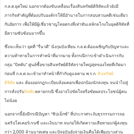
ก.ล.ต.ยุคใหม่ นอกจากต้องขับเคลื่อนเรื่องสินทรัพย์ดิจิทัลแล้วยังมี
ภารกิจสำคัญที่ต้องปรับองค์กรให้มีอำนาจในการสอบสวนคดีเช่นเดียว
กับอัยการ เพื่อให้มีผู้เชี่ยวชาญโดยตรงที่เท่าทันเล่ห์กลโกงในยุคดิจิทัลที่
มีความซับซ้อนมากขึ้น
ซึ่งจะเห็นว่า ยุคที่ “รื่นวดี” นั่งกุมบังเหียน ก.ล.ต.ต้องเผชิญกับปัญหาและ
ความท้าทายในการทำหน้าที่มากมาย ทั้งกรณีการเข้าดำเนินการกับ
กลุ่ม “บิทคับ” ศูนย์ซื้อขายสินทรัพย์ดิจิทัลรายใหญ่สุดของไทยที่เกิดมา
ก่อนที่ ก.ล.ต.จะเข้ามาทำหน้าที่กำกับดูแลตาม พ.ร.ก.
สินทรัพย์
ดิจิทัล
และ ต้องออกกฎระเบียบล้อมคอกเพื่อปกป้องนักลงทุน จนนำไปสู่
การสั่งปรับ
บิทคับ
หลายกรณี ซึ่งอาจไปขัดใจหรือขัดผลประโยชน์ผู้คน
ไม่น้อย
นอกจากนี้ยังมีกรณีปัญหา “ซิปเม็กซ์” ที่ประกาศระงับธุรกรรมการถอ
นคริปโตเคอร์เรนซี และเงินบาท จนก่อให้เกิดความเสียหายแก่ผู้ลงทุน
กว่า 2,000 ล้านบาทเศษ และปัจจุบันยังจ่ายเงินคืนได้เพียงบางส่วน