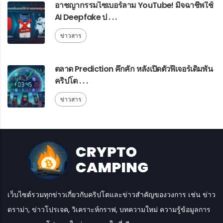
อาชญากรรมไซเบอร์ลาม YouTube! มิจฉาชีพใช้
AI Deepfake ป . . .
ข่าวสาร
ตลาด Prediction คึกคัก หลังเปิดตัวฟีเจอร์เดิมพัน
คริปโต . . .
ข่าวสาร
เว็บไซต์รวมทุกข่าวเกี่ยวกับคริปโตและข่าวสำคัญของวงการ เช่น ข่าว
ดราม่า, ข่าวโปรเจค, วิเคราะห์กราฟ, บทความใหม่ ความรู้ข้อมูลการ