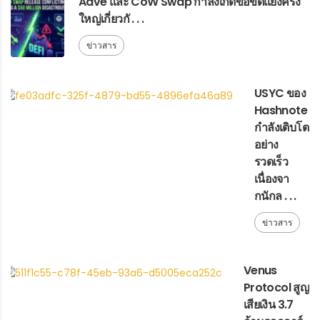
Aave และ CoW Swap กำลังเกิดข้อขัดแย้งครั้ง
ใหญ่เกี่ยวกั . . .
ข่าวสาร
USYC ของ
Hashnote
กำลังเติบโต
อย่าง
รวดเร็ว
เนื่องจา
กนักล . . .
ข่าวสาร
Venus
Protocol สูญ
เสียเงิน 3.7