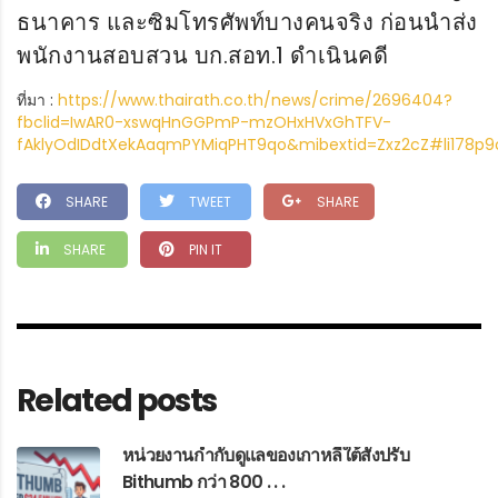
ธนาคาร และซิมโทรศัพท์บางคนจริง ก่อนนำส่ง
พนักงานสอบสวน บก.สอท.1 ดำเนินคดี
ที่มา :
https://www.thairath.co.th/news/crime/2696404?
fbclid=IwAR0-xswqHnGGPmP-mzOHxHVxGhTFV-
fAklyOdIDdtXekAaqmPYMiqPHT9qo&mibextid=Zxz2cZ#li178p
SHARE
TWEET
SHARE
SHARE
PIN IT
Related posts
หน่วยงานกำกับดูแลของเกาหลีใต้สั่งปรับ
Bithumb กว่า 800 . . .