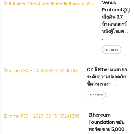
Venus
Protocol สูญ
เสียเงิน 3.7
ล้านดอลลาร์
หลังผู้โจมต . .
.
ข่าวสาร
CZ จี้ Etherscan ยก
ระดับความปลอดภัย!
ชี้ควรกรอง “ . . .
ข่าวสาร
Ethereum
Foundation ขยับ
พอร์ต! ขาย 5,000