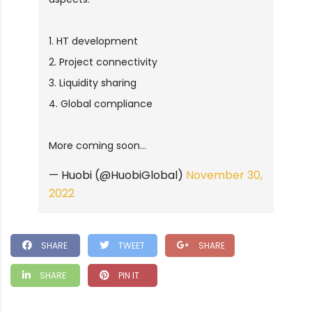
1. HT development
2. Project connectivity
3. Liquidity sharing
4. Global compliance
More coming soon…
— Huobi (@HuobiGlobal)
November 30,
2022
SHARE
TWEET
SHARE
SHARE
PIN IT