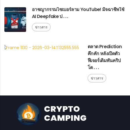
อาชญากรรมไซเบอร์ลาม YouTube! มิจฉาชีพใช้
AI Deepfake ป . . .
ข่าวสาร
ตลาด Prediction
คึกคัก หลังเปิดตัว
ฟีเจอร์เดิมพันคริป
โต . . .
ข่าวสาร