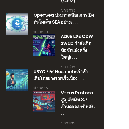
(CSM) . . .
ข่าวสาร
OpenSea ประกาศเลื่อนการเปิด
ตัวโทเค็น SEA อย่างเ . . .
ข่าวสาร
Aave และ CoW
Swap กำลังเกิด
ข้อขัดแย้งครั้ง
ใหญ่เ . . .
ข่าวสาร
USYC ของ Hashnote กำลัง
เติบโตอย่างรวดเร็วเนื่อง . . .
ข่าวสาร
Venus Protocol
สูญเสียเงิน 3.7
ล้านดอลลาร์ หลัง .
. .
ข่าวสาร