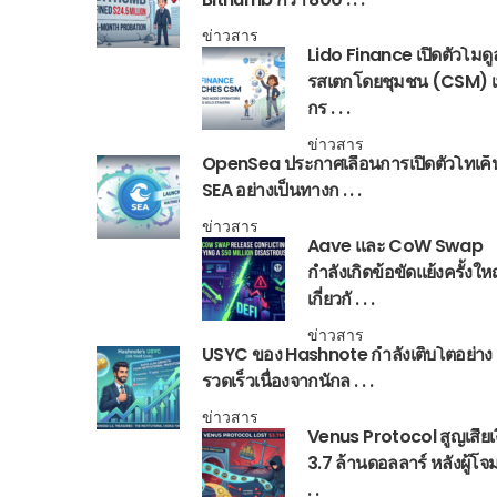
ข่าวสาร
Lido Finance เปิดตัวโมด
รสเตกโดยชุมชน (CSM) เพ
กร . . .
ข่าวสาร
OpenSea ประกาศเลื่อนการเปิดตัวโทเค็
SEA อย่างเป็นทางก . . .
ข่าวสาร
Aave และ CoW Swap
กำลังเกิดข้อขัดแย้งครั้งให
เกี่ยวกั . . .
ข่าวสาร
USYC ของ Hashnote กำลังเติบโตอย่าง
รวดเร็วเนื่องจากนักล . . .
ข่าวสาร
Venus Protocol สูญเสียเ
3.7 ล้านดอลลาร์ หลังผู้โจม
. .