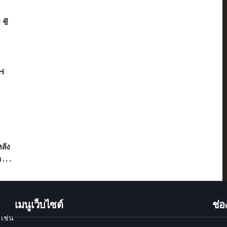
ชี้
H
ลัง
 . .
เมนูเว็บไซต์
ช่
 เช่น